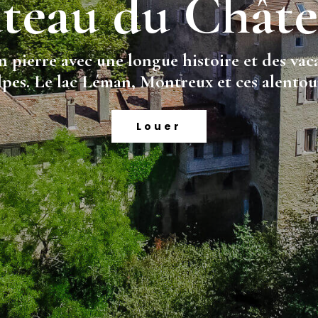
teau du Châte
 pierre avec une longue histoire et des vac
pes. Le lac Léman, Montreux et ces alentou
Louer