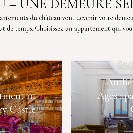
U – UNE DEMEURE SE
artements du château vont devenir votre deme
t de temps. Choisissez un appartement qui vous
Authe
tment in
Ages apa
ry Castle