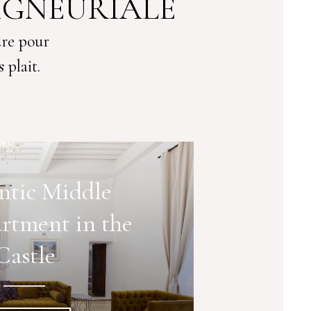
IGNEURIALE
ure pour
 plait.
ntic Middle
rtment in the
Castle