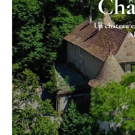
Châ
Un château en
Al