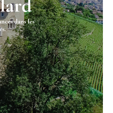
lard
ances dans les
rs.