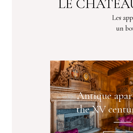
LE CHÂTEA
Les app
un bou
Antique apar
the XV centu